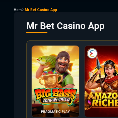
Hem
Mr Bet Casino App
Mr Bet Casino App