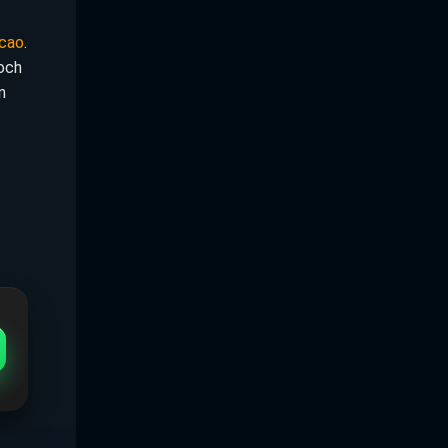
cao
.
 och
n