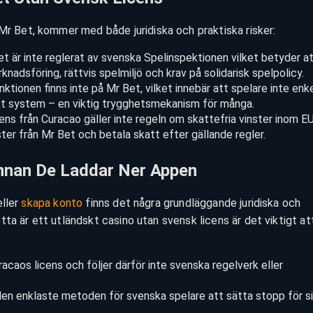
Mr Bet, kommer med både juridiska och praktiska risker:
t är inte reglerat av svenska Spelinspektionen vilket betyder a
adsföring, rättvis spelmiljö och krav på solidarisk spelpolicy.
ionen finns inte på Mr Bet, vilket innebär att spelare inte enk
skt system – en viktig trygghetsmekanism för många.
ens från Curacao gäller inte regeln om skattefria vinster inom E
er från Mr Bet och betala skatt efter gällande regler.
Innan De Laddar Ner Appen
eller
skapa konto
finns det några grundläggande juridiska och
ta är ett utländskt casino utan svensk licens är det viktigt at
acaos licens och följer därför inte svenska regelverk eller
 den enklaste metoden för svenska spelare att sätta stopp för si