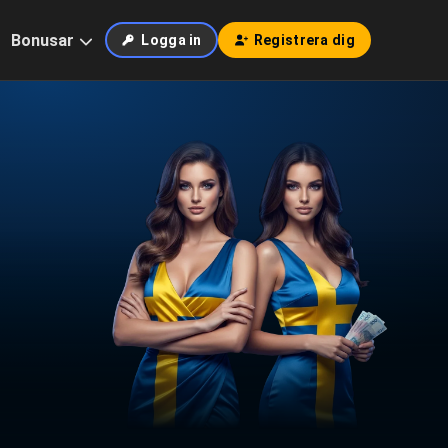
Bonusar
Logga in
Registrera dig