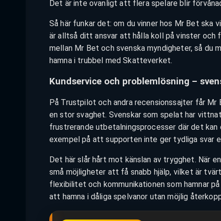
Det är inte ovanligt att flera spelare blir förvån
Så här funkar det: om du vinner hos Mr Bet ska v
är alltså ditt ansvar att hålla koll på vinster o
mellan Mr Bet och svenska myndigheter, så du må
hamna i trubbel med Skatteverket.
Kundservice och problemlösning – sven
På Trustpilot och andra recensionssajter får Mr 
en stor svaghet. Svenskar som spelat har vittnat 
frustrerande utbetalningsprocesser där det kan d
exempel på att supporten inte ger tydliga svar e
Det här slår hårt mot känslan av trygghet. När en
små möjligheter att få snabb hjälp, vilket är tvä
flexibilitet och kommunikationen som hamnar på f
att hamna i dåliga spelvanor utan möjlig återkopp