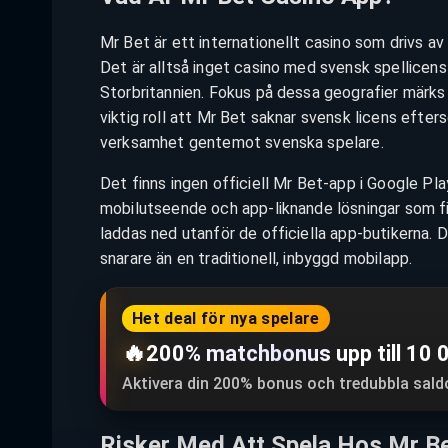
Mr Bet är ett internationellt casino som drivs a
Det är alltså inget casino med svensk spellicens
Storbritannien. Fokus på dessa geografier märks 
viktig roll att Mr Bet saknar svensk licens efte
verksamhet gentemot svenska spelare.
Det finns ingen officiell Mr Bet-app i Google Pl
mobilutseende och app-liknande lösningar som fi
laddas ned utanför de officiella app-butikerna. D
snarare än en traditionell, inbyggd mobilapp.
Het deal för nya spelare
🔥
200% matchbonus upp till 10 
Aktivera din 200% bonus och tredubbla saldo
Risker Med Att Spela Hos Mr B