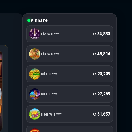
Vinnare
kr 8,011
Aria N***
kr 34,833
Liam B***
kr 48,814
Liam B***
kr 29,295
Isla H***
kr 27,285
Isla T***