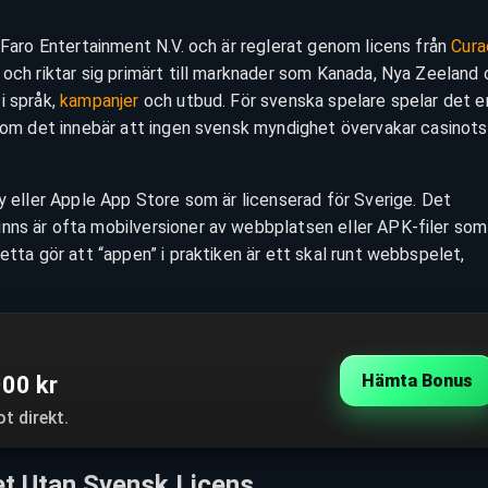
v Faro Entertainment N.V. och är reglerat genom licens från
Cura
 och riktar sig primärt till marknader som Kanada, Nya Zeeland
i språk,
kampanjer
och utbud. För svenska spelare spelar det e
rsom det innebär att ingen svensk myndighet övervakar casinots
ay eller Apple App Store som är licenserad för Sverige. Det
nns är ofta mobilversioner av webbplatsen eller APK-filer som
etta gör att “appen” i praktiken är ett skal runt webbspelet,
Hämta Bonus
000 kr
t direkt.
et Utan Svensk Licens