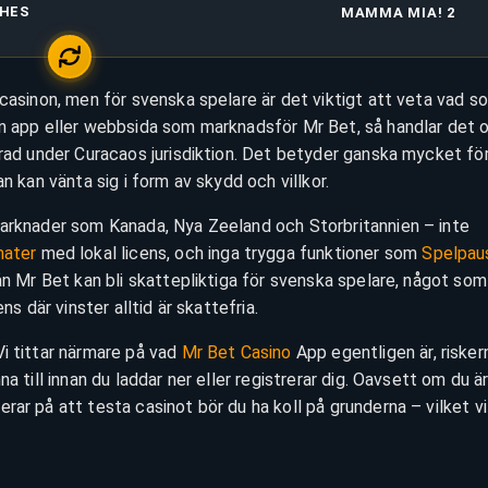
CHES
MAMMA MIA! 2
 casinon, men för svenska spelare är det viktigt att veta vad s
en app eller webbsida som marknadsför Mr Bet, så handlar det 
erad under Curacaos jurisdiktion. Det betyder ganska mycket för
n kan vänta sig i form av skydd och villkor.
marknader som Kanada, Nya Zeeland och Storbritannien – inte
mater
med lokal licens, och inga trygga funktioner som
Spelpau
ån Mr Bet kan bli skattepliktiga för svenska spelare, något som
ns där vinster alltid är skattefria.
i tittar närmare på vad
Mr Bet Casino
App egentligen är, risker
a till innan du laddar ner eller registrerar dig. Oavsett om du ä
ar på att testa casinot bör du ha koll på grunderna – vilket vi