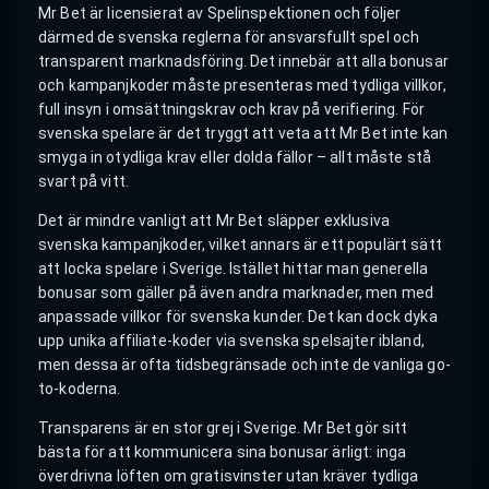
Mr Bet är licensierat av Spelinspektionen och följer
därmed de svenska reglerna för ansvarsfullt spel och
transparent marknadsföring. Det innebär att alla bonusar
och kampanjkoder måste presenteras med tydliga villkor,
full insyn i omsättningskrav och krav på verifiering. För
svenska spelare är det tryggt att veta att Mr Bet inte kan
smyga in otydliga krav eller dolda fällor – allt måste stå
svart på vitt.
Det är mindre vanligt att Mr Bet släpper exklusiva
svenska kampanjkoder, vilket annars är ett populärt sätt
att locka spelare i Sverige. Istället hittar man generella
bonusar som gäller på även andra marknader, men med
anpassade villkor för svenska kunder. Det kan dock dyka
upp unika affiliate-koder via svenska spelsajter ibland,
men dessa är ofta tidsbegränsade och inte de vanliga go-
to-koderna.
Transparens är en stor grej i Sverige. Mr Bet gör sitt
bästa för att kommunicera sina bonusar ärligt: inga
överdrivna löften om gratisvinster utan kräver tydliga