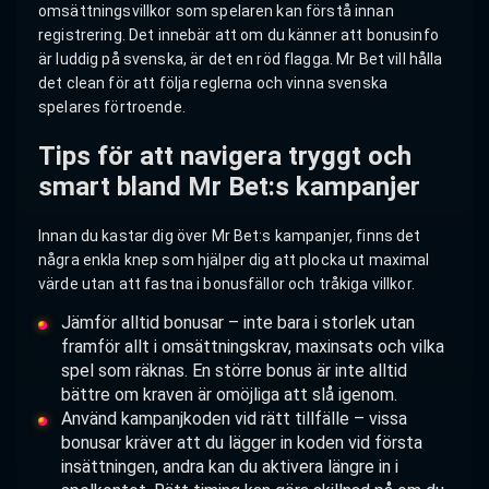
omsättningsvillkor som spelaren kan förstå innan
registrering. Det innebär att om du känner att bonusinfo
är luddig på svenska, är det en röd flagga. Mr Bet vill hålla
det clean för att följa reglerna och vinna svenska
spelares förtroende.
Tips för att navigera tryggt och
smart bland Mr Bet:s kampanjer
Innan du kastar dig över Mr Bet:s kampanjer, finns det
några enkla knep som hjälper dig att plocka ut maximal
värde utan att fastna i bonusfällor och tråkiga villkor.
Jämför alltid bonusar – inte bara i storlek utan
framför allt i omsättningskrav, maxinsats och vilka
spel som räknas. En större bonus är inte alltid
bättre om kraven är omöjliga att slå igenom.
Använd kampanjkoden vid rätt tillfälle – vissa
bonusar kräver att du lägger in koden vid första
insättningen, andra kan du aktivera längre in i