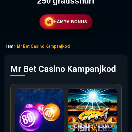
250 gratissnurr
HÄMTA BONUS
Hem
Mr Bet Casino Kampanjkod
Mr Bet Casino Kampanjkod