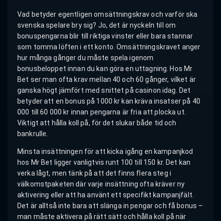
Vad betyder egentligen omsättningskrav och varför ska
svenska spelare bry sig? Jo, det är nyckeln till om
bonuspengarna blir till riktiga vinster eller bara stannar
som tomma löften i ett konto. Omsättningskravet anger
hur många gånger du måste spela igenom
bonusbeloppet innan du kan göra en uttagning. Hos Mr
Bet ser man ofta krav mellan 40 och 60 gånger, vilket är
ganska högt jämfört med snittet på casinon idag. Det
betyder att en bonus på 1000 kr kan kräva insatser på 40
000 till 60 000 kr innan pengarna är fria att plocka ut.
Viktigt att hålla koll på, för det slukar både tid och
bankrulle.
Minsta insättningen för att kicka igång en kampanjkod
hos Mr Bet ligger vanligtvis runt 100 till 150 kr. Det kan
verka lågt, men tänk på att det finns flera steg i
välkomstpaketen där varje insättning ofta kräver ny
aktivering eller att ha använt ett specifikt kampanjfält.
Det är alltså inte bara att slänga in pengar och få bonus –
man måste aktivera på rätt sätt och hålla koll på när