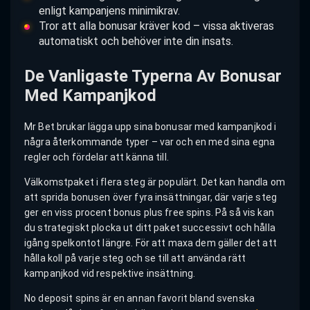
enligt kampanjens minimikrav.
Tror att alla bonusar kräver kod – vissa aktiveras
automatiskt och behöver inte din insats.
De Vanligaste Typerna Av Bonusar
Med Kampanjkod
Mr Bet brukar lägga upp sina bonusar med kampanjkod i
några återkommande typer – var och en med sina egna
regler och fördelar att känna till.
Välkomstpaket i flera steg är populärt. Det kan handla om
att sprida bonusen över fyra insättningar, där varje steg
ger en viss procent bonus plus free spins. På så vis kan
du strategiskt plocka ut ditt paket successivt och hålla
igång spelkontot längre. För att maxa dem gäller det att
hålla koll på varje steg och se till att använda rätt
kampanjkod vid respektive insättning.
No deposit spins är en annan favorit bland svenska