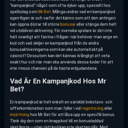
”kampanjkod” något som ofta dyker upp, speciellt hos
spelbolag som
Mr Bet
. Många undrar vad en kampanjkod
egentligen är och varför det känns som att den antingen
kan öppna dörrar till större
bonusar
eller stänga dem helt
vid utebliven aktivering. För svenska spelare är det inte
helt ovanligt att fastna i frågan: när behöver man ange en
kod och vad skiljer en kampanjkod från de andra
bonusaktiveringarna som kan ske automatiskt på
casinot? Dessutom kan det kännas krångligt att veta
exakt hur och när man ska använda dessa koder för att
inte missa chansen på de bästa erbjudandena.
Vad Är En Kampanjkod Hos Mr
Bet?
En kampanjkod är helt enkelt en särskild bokstavs- och
sifferkombination som man fyller i vid
registrering
eller
insättning
hos Mr Bet för att låsa upp en specifik bonus.
Tänk dig den som en knappkod till en bonusladdad
skattkista – utan rätt kod kan inte skatten nås. Med