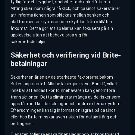
tydlig fördel: trygghet, snabbhet och enkel åtkomst.
Allting sker inom några få klick, och casinot säkerställer
att informationen som skickas mellan banken och
plattformen är krypterad och skyddad från otillåten
åtkomst. Detta gör att spelarna kan fokusera på sin
upplevelse utan att behöva oroa sig för
säkerhetsdetaljer.
Säkerhet och verifiering vid Brite-
betalningar
Säkerheten är en av de starkaste faktorerna bakom
Brites popularitet. Alla betalningar kräver BankID, vilket
innebär att endast kontoinnehavaren kan genomföra
transaktionen. Detta eliminerar många av de risker som
uppstår med kortbetalningar och andra externa system.
Eftersom ingen känslig information lagras på casinot
eller hos Brite minskar även risken för dataintrång och
bedrägerier.
Tjänsten följer svenska finanslagar och är konstruerad