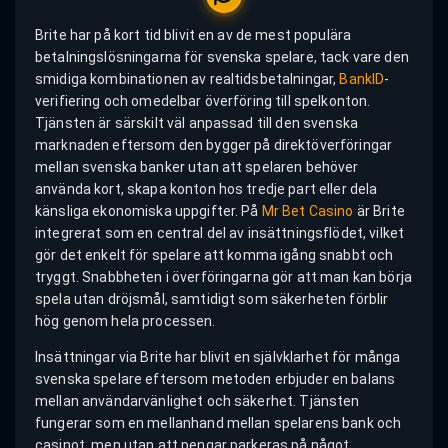
Brite har på kort tid blivit en av de mest populära
betalningslösningarna för svenska spelare, tack vare den
smidiga kombinationen av realtidsbetalningar,
BankID
-
verifiering och omedelbar överföring till spelkonton.
Tjänsten är särskilt väl anpassad till den svenska
marknaden eftersom den bygger på direktöverföringar
mellan svenska banker utan att spelaren behöver
använda kort, skapa konton hos tredje part eller dela
känsliga ekonomiska uppgifter. På
Mr Bet Casino
är Brite
integrerat som en central del av insättningsflödet, vilket
gör det enkelt för spelare att komma igång snabbt och
tryggt. Snabbheten i överföringarna gör att man kan börja
spela utan dröjsmål, samtidigt som säkerheten förblir
hög genom hela processen.
Insättningar via Brite har blivit en självklarhet för många
svenska spelare eftersom metoden erbjuder en balans
mellan användarvänlighet och säkerhet. Tjänsten
fungerar som en mellanhand mellan spelarens bank och
casinot, men utan att pengar parkeras på något