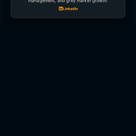
management, and grey market growth.
LinkedIn