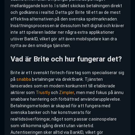
mellanliggande konto. I stället skickas betalningen direkt
och godkänns i realtid. Detta gör Brite till ett av de mest
effektiva alternativen på den svenska spelmarknaden.
Insättningsprocessen är dessutom helt digital och kräver
inte att spelaren laddar ner några extra applikationer
utöver BankID, vilket gör att även mobilspelare kan dra
nytta av den smidiga tjänsten.
Vad är Brite och hur fungerar det?
Brite är ett svenskt fintech-företag som specialiserar sig
på
snabba
betalningar via direktbank. Tjänsten
lanserades som en modern konkurrent till etablerade
aktörer som
Trustly
och
Zimpler
, men med fokus på ännu
snabbare hantering och förbättrad användarupplevelse.
Betalningsmetoden är skapad för att fungera med
svenska banker och har konstruerats för
realtidsöverföringar, något som passar casinospelare
som vill komma igång direkt utan väntetid.
Autentiseringen sker alltid via BankID, vilket gör