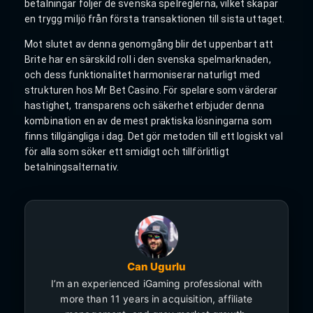
betalningar följer de svenska spelreglerna, vilket skapar
en trygg miljö från första transaktionen till sista uttaget.
Mot slutet av denna genomgång blir det uppenbart att
Brite har en särskild roll i den svenska spelmarknaden,
och dess funktionalitet harmoniserar naturligt med
strukturen hos Mr Bet Casino. För spelare som värderar
hastighet, transparens och säkerhet erbjuder denna
kombination en av de mest praktiska lösningarna som
finns tillgängliga i dag. Det gör metoden till ett logiskt val
för alla som söker ett smidigt och tillförlitligt
betalningsalternativ.
Can Ugurlu
I’m an experienced iGaming professional with
more than 11 years in acquisition, affiliate