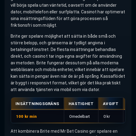
vill börja spela utan väntetid, oavsett om de använder
dator, mobiltelefon eller surfplatta. Casinot har optimerat
sina insättningsflöden för att göra processen så
friktionsfri som möjligt.
Brite ger spelare möjlighet att sätta in både små och
större belopp, och gränserna är tydligt angivna i
betalningsfönstret. De flesta insättningar behandlas
direkt, och casinot tar inga egna avgifter för användning
av metoden. Brite fungerar dessutom på alla moderna
webbläsare och mobila enheter, vilket innebär att spelare
kan sätta in pengar även när de är på språng. Kassaflödet
är byggt i responsivt format, vilket gör det lika praktiskt
att använda tjänsten via mobil som via dator.
INSÄTTNINGSGRÄNS
HASTIGHET
AVGIFT
BAN
100 kr min
Omedelbart
0 kr
Krä
Att kombinera Brite med Mr Bet Casino ger spelare en