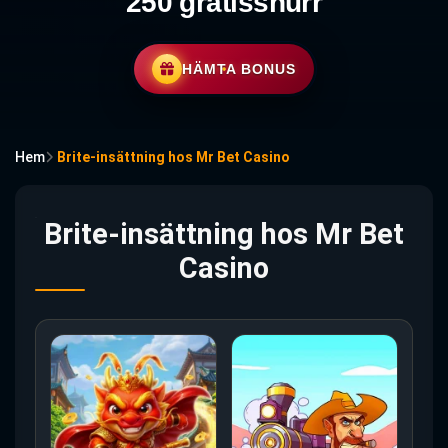
250 gratissnurr
HÄMTA BONUS
Hem
Brite-insättning hos Mr Bet Casino
Brite-insättning hos Mr Bet
Casino