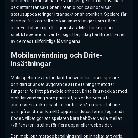
omedelbart kan se när betalningen genomförts. Banken
bekräftar transaktionen i realtid och casinot visar
statusuppdateringar i transaktionshistoriken. Spelare får
därmed full kontroll och kan snabbt avgöra om något
behöver följas upp eller granskas. Med tanke på hur
snabbt spelare förväntar sig uttag i dag har Brite blivit en
av de mest tillförlitliga lösningarna.
Mobilanvändning och Brite-
insättningar
Mobilspelande är standard för svenska casinospelare,
och därför är det avgörande att betalningsmetoder
fungerar felfritt på mobila enheter. Brite är utvecklat med
mobilanvändning som prioritet, vilket betyder att
processen är lika snabb och intuitiv på en smartphone
som på en dator. BankID-appen är dessutom integrerad i
flödet, vilket gör att spelaren bara behöver växla mellan
två fönster i stället för flera appar eller webbsidor.
Den mobiloptimerade betalningsmiljön innebär att varje