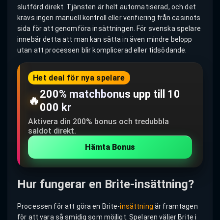
slutförd direkt. Tjänsten är helt automatiserad, och det
krävs ingen manuell kontroll eller verifiering från casinots
sida för att genomföra insättningen. För svenska spelare
innebär detta att man kan sätta in även mindre belopp
utan att processen blir komplicerad eller tidsödande.
Het deal för nya spelare
200% matchbonus upp till 10
🔥
000 kr
Aktivera din 200% bonus och tredubbla
saldot direkt.
Hämta Bonus
Hur fungerar en Brite-insättning?
Processen för att göra en Brite-
insättning
är framtagen
för att vara så smidig som möjligt. Spelaren väljer Brite i