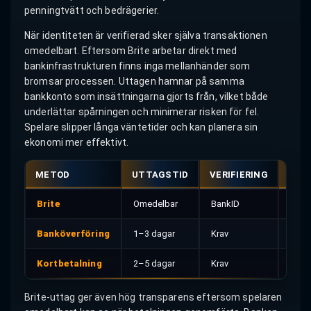
penningtvätt och bedrägerier.
När identiteten är verifierad sker själva transaktionen
omedelbart. Eftersom Brite arbetar direkt med
bankinfrastrukturen finns inga mellanhänder som
bromsar processen. Uttagen hamnar på samma
bankkonto som insättningarna gjorts från, vilket både
underlättar spårningen och minimerar risken för fel.
Spelare slipper långa väntetider och kan planera sin
ekonomi mer effektivt.
METOD
UTTAGSTID
VERIFIERING
AVG
Brite
Omedelbar
BankID
0 kr
Banköverföring
1–3 dagar
Krav
0–10
Kortbetalning
2–5 dagar
Krav
0–10
Brite-uttag ger även hög transparens eftersom spelaren