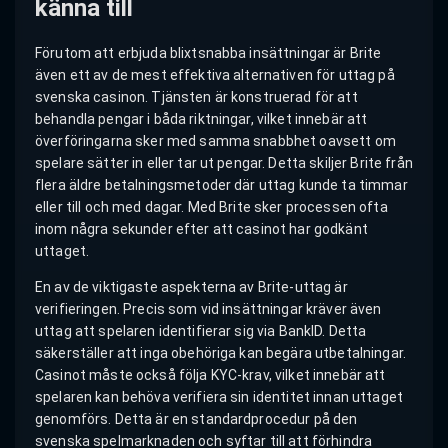
känna till
Förutom att erbjuda blixtsnabba insättningar är Brite
även ett av de mest effektiva alternativen för uttag på
svenska casinon. Tjänsten är konstruerad för att
behandla pengar i båda riktningar, vilket innebär att
överföringarna sker med samma snabbhet oavsett om
spelare sätter in eller tar ut pengar. Detta skiljer Brite från
flera äldre betalningsmetoder där uttag kunde ta timmar
eller till och med dagar. Med Brite sker processen ofta
inom några sekunder efter att casinot har godkänt
uttaget.
En av de viktigaste aspekterna av Brite-uttag är
verifieringen. Precis som vid insättningar kräver även
uttag att spelaren identifierar sig via BankID. Detta
säkerställer att inga obehöriga kan begära utbetalningar.
Casinot måste också följa KYC-krav, vilket innebär att
spelaren kan behöva verifiera sin identitet innan uttaget
genomförs. Detta är en standardprocedur på den
svenska spelmarknaden och syftar till att förhindra