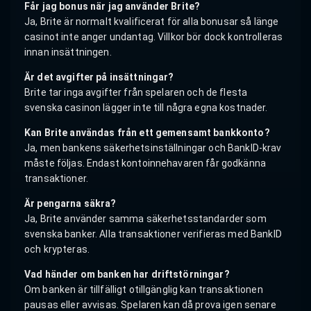
Får jag bonus när jag använder Brite?
Ja, Brite är normalt kvalificerat för alla bonusar så länge
casinot inte anger undantag. Villkor bör dock kontrolleras
innan insättningen.
Är det avgifter på insättningar?
Brite tar inga avgifter från spelaren och de flesta
svenska casinon lägger inte till några egna kostnader.
Kan Brite användas från ett gemensamt bankkonto?
Ja, men bankens säkerhetsinställningar och BankID-krav
måste följas. Endast kontoinnehavaren får godkänna
transaktioner.
Är pengarna säkra?
Ja, Brite använder samma säkerhetsstandarder som
svenska banker. Alla transaktioner verifieras med BankID
och krypteras.
Vad händer om banken har driftstörningar?
Om banken är tillfälligt otillgänglig kan transaktionen
pausas eller avvisas. Spelaren kan då prova igen senare