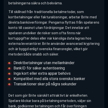
betalningarna säkra och bekväma.
Till skillnad från traditionella betalmetoder, som
kortbetalningar eller fakturalösningar, arbetar Brite med
direkta banköverföringar. Pengarna flyttas från spelarens
konto till casinot utan fördröjningar. Det innebär att
spelaren undviker de risker som ofta finns när
kortuppgifter delas eller när känsliga data lagras hos
externa leverantörer. Brite använder avancerad kryptering
och är byggd enligt svenska finansregler, vilket gör
metoden både snabb och säker.
Direktbetalningar utan mellanhänder
BankID för säker autentisering
Inga kort eller extra appar behövs
Kompatibel med alla stora svenska banker
Transaktioner sker på några sekunder
Det som gör Brite särskilt attraktivt är enkelheten.
Spelare klickar bara på betalningsmetoden, väljer sin
bank, godkänner betalningen och får överföringen