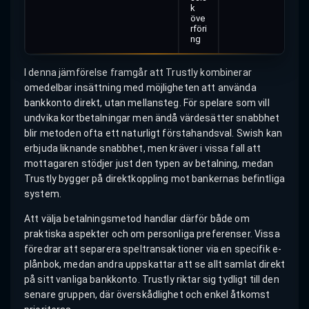
k
öve
rföri
ng
I denna jämförelse framgår att Trustly kombinerar
omedelbar insättning med möjligheten att använda
bankkonto direkt, utan mellansteg. För spelare som vill
undvika kortbetalningar men ändå värdesätter snabbhet
blir metoden ofta ett naturligt förstahandsval. Swish kan
erbjuda liknande snabbhet, men kräver i vissa fall att
mottagaren stödjer just den typen av betalning, medan
Trustly bygger på direktkoppling mot bankernas befintliga
system.
Att välja betalningsmetod handlar därför både om
praktiska aspekter och om personliga preferenser. Vissa
föredrar att separera speltransaktioner via en specifik e-
plånbok, medan andra uppskattar att se allt samlat direkt
på sitt vanliga bankkonto. Trustly riktar sig tydligt till den
senare gruppen, där överskådlighet och enkel åtkomst