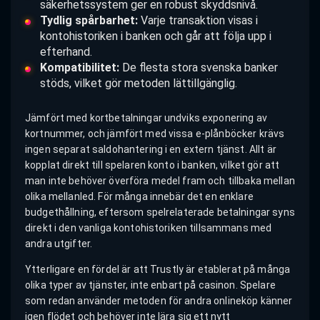
säkerhetssystem ger en robust skyddsnivå.
Tydlig spårbarhet:
Varje transaktion visas i
kontohistoriken i banken och går att följa upp i
efterhand.
Kompatibilitet:
De flesta stora svenska banker
stöds, vilket gör metoden lättillgänglig.
Jämfört med kortbetalningar undviks exponering av
kortnummer, och jämfört med vissa e-plånböcker krävs
ingen separat saldohantering i en extern tjänst. Allt är
kopplat direkt till spelaren konto i banken, vilket gör att
man inte behöver överföra medel fram och tillbaka mellan
olika mellanled. För många innebär det en enklare
budgethållning, eftersom spelrelaterade betalningar syns
direkt i den vanliga kontohistoriken tillsammans med
andra utgifter.
Ytterligare en fördel är att Trustly är etablerat på många
olika typer av tjänster, inte enbart på casinon. Spelare
som redan använder metoden för andra onlineköp känner
igen flödet och behöver inte lära sig ett nytt