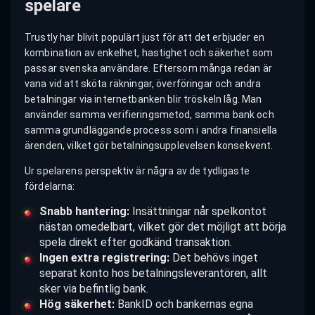
spelare
Trustly har blivit populärt just för att det erbjuder en
kombination av enkelhet, hastighet och säkerhet som
passar svenska användare. Eftersom många redan är
vana vid att sköta räkningar, överföringar och andra
betalningar via internetbanken blir tröskeln låg. Man
använder samma verifieringsmetod, samma bank och
samma grundläggande process som i andra finansiella
ärenden, vilket gör betalningsupplevelsen konsekvent.
Ur spelarens perspektiv är några av de tydligaste
fördelarna:
Snabb hantering:
Insättningar når spelkontot
nästan omedelbart, vilket gör det möjligt att börja
spela direkt efter godkänd transaktion.
Ingen extra registrering:
Det behövs inget
separat konto hos betalningsleverantören, allt
sker via befintlig bank.
Hög säkerhet:
BankID och bankernas egna