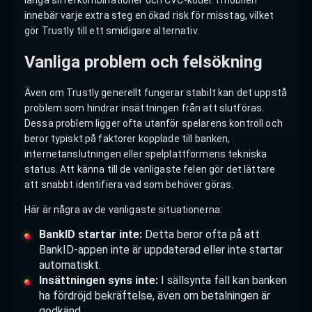
innebär varje extra steg en ökad risk för misstag, vilket
gör Trustly till ett smidigare alternativ.
Vanliga problem och felsökning
Även om Trustly generellt fungerar stabilt kan det uppstå
problem som hindrar insättningen från att slutföras.
Dessa problem ligger ofta utanför spelarens kontroll och
beror typiskt på faktorer kopplade till banken,
internetanslutningen eller spelplattformens tekniska
status. Att känna till de vanligaste felen gör det lättare
att snabbt identifiera vad som behöver göras.
Här är några av de vanligaste situationerna:
BankID startar inte:
Detta beror ofta på att
BankID-appen inte är uppdaterad eller inte startar
automatiskt.
Insättningen syns inte:
I sällsynta fall kan banken
ha fördröjd bekräftelse, även om betalningen är
godkänd.