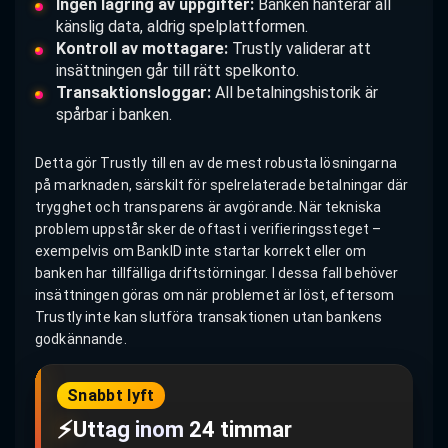
Ingen lagring av uppgifter:
Banken hanterar all
känslig data, aldrig spelplattformen.
Kontroll av mottagare:
Trustly validerar att
insättningen går till rätt spelkonto.
Transaktionsloggar:
All betalningshistorik är
spårbar i banken.
Detta gör Trustly till en av de mest robusta lösningarna
på marknaden, särskilt för spelrelaterade betalningar där
trygghet och transparens är avgörande. När tekniska
problem uppstår sker de oftast i verifieringssteget –
exempelvis om BankID inte startar korrekt eller om
banken har tillfälliga driftstörningar. I dessa fall behöver
insättningen göras om när problemet är löst, eftersom
Trustly inte kan slutföra transaktionen utan bankens
godkännande.
Snabbt lyft
⚡
Uttag inom 24 timmar