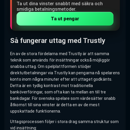
Ta ut dina vinster snabbt med säkra och
smidiga betalningsmetoder.
Ta ut pengar
Så fungerar uttag med Trustly
En av de stora fördelarna med Trustly är att samma
teknik som används för insättningar också möjliggör
snabba uttag. Om spelplattformen stödjer
direktutbetalningar via Trustly kan pengarna nå spelarens
konto inom några minuter efter att uttaget godkänts.
Detta är en tydlig kontrast mot traditionella
banköverföringar, som ofta kan ta mellan en till tre
bankdagar. För svenska spelare som värdesätter snabb
åtkomst till sina vinster är detta en av de mest
uppskattade funktionerna.
Uttagsprocessen följer i stora drag samma struktur som
vid insättning: