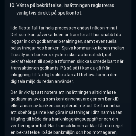
Vänta på bekräftelse; insättningen registreras
vanligtvis direkt på spelkontot.
I de flesta fall tar hela processen endast någon minut.
Det som kan påverka tiden är framför allt hur snabbt du
loggar in och godkänner betalningen, samt eventuella
belastningar hos banken. Själva kommunikationen mellan
Trustly och bankens system sker automatiskt, och
bekräftelsen till spelplattformen skickas omedelbart när
transaktionen godkänts. På så sätt kan du gå från
inloggning till färdigt saldo utan att behöva lämna den
digitala miljö du redan använder.
Det är viktigt att notera att insättningen alltid måste
godkännas av dig som kontoinnehavare genom BankID
eller annan av banken accepterad metod. Detta innebär
att obehöriga inte kan göra insättningar i ditt namn utan
tillgång till både dina bankinloggningsuppgifter och din
verifieringsmetod. När transaktionen är klar får du i regel
en bekräftelse i både bankmiljön och hos mottagaren,