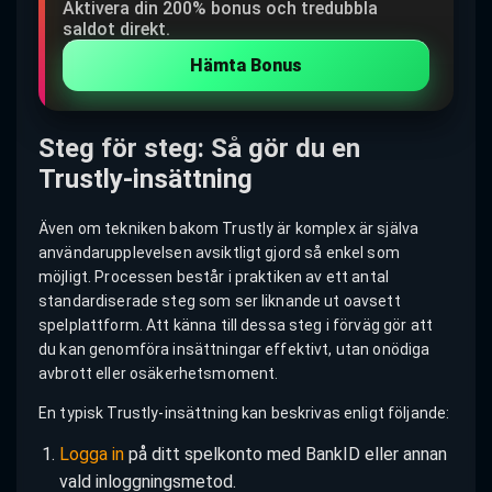
Aktivera din 200% bonus och tredubbla
saldot direkt.
Hämta Bonus
Steg för steg: Så gör du en
Trustly-insättning
Även om tekniken bakom Trustly är komplex är själva
användarupplevelsen avsiktligt gjord så enkel som
möjligt. Processen består i praktiken av ett antal
standardiserade steg som ser liknande ut oavsett
spelplattform. Att känna till dessa steg i förväg gör att
du kan genomföra insättningar effektivt, utan onödiga
avbrott eller osäkerhetsmoment.
En typisk Trustly-insättning kan beskrivas enligt följande:
Logga in
på ditt spelkonto med BankID eller annan
vald inloggningsmetod.