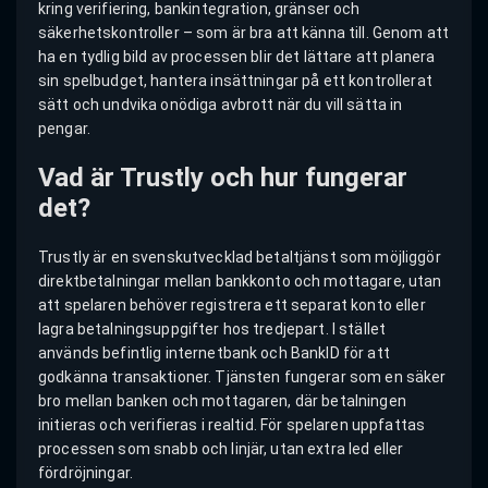
kring verifiering, bankintegration, gränser och
säkerhetskontroller – som är bra att känna till. Genom att
ha en tydlig bild av processen blir det lättare att planera
sin spelbudget, hantera insättningar på ett kontrollerat
sätt och undvika onödiga avbrott när du vill sätta in
pengar.
Vad är Trustly och hur fungerar
det?
Trustly är en svenskutvecklad betaltjänst som möjliggör
direktbetalningar mellan bankkonto och mottagare, utan
att spelaren behöver registrera ett separat konto eller
lagra betalningsuppgifter hos tredjepart. I stället
används befintlig internetbank och BankID för att
godkänna transaktioner. Tjänsten fungerar som en säker
bro mellan banken och mottagaren, där betalningen
initieras och verifieras i realtid. För spelaren uppfattas
processen som snabb och linjär, utan extra led eller
fördröjningar.