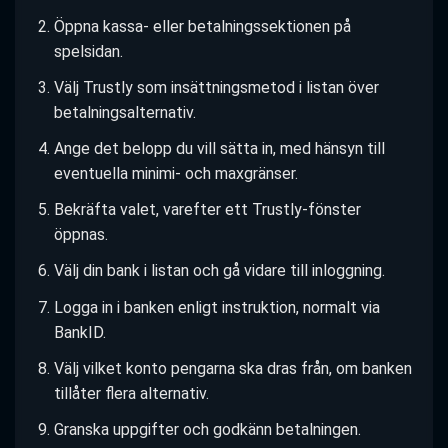
Öppna kassa- eller betalningssektionen på
spelsidan.
Välj Trustly som insättningsmetod i listan över
betalningsalternativ.
Ange det belopp du vill sätta in, med hänsyn till
eventuella minimi- och maxgränser.
Bekräfta valet, varefter ett Trustly-fönster
öppnas.
Välj din bank i listan och gå vidare till inloggning.
Logga in i banken enligt instruktion, normalt via
BankID.
Välj vilket konto pengarna ska dras från, om banken
tillåter flera alternativ.
Granska uppgifter och godkänn betalningen.