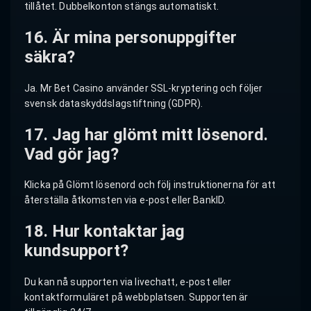
tillåtet. Dubbelkonton stängs automatiskt.
16. Är mina personuppgifter
säkra?
Ja. Mr Bet Casino använder SSL-kryptering och följer
svensk dataskyddslagstiftning (GDPR).
17. Jag har glömt mitt lösenord.
Vad gör jag?
Klicka på Glömt lösenord och följ instruktionerna för att
återställa åtkomsten via e-post eller BankID.
18. Hur kontaktar jag
kundsupport?
Du kan nå supporten via livechatt, e-post eller
kontaktformuläret på webbplatsen. Supporten är