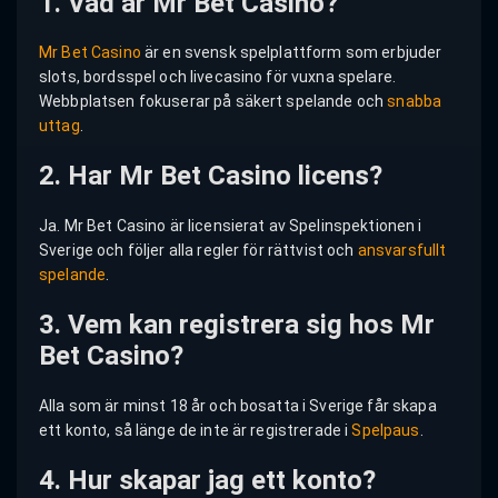
1. Vad är Mr Bet Casino?
Mr Bet Casino
är en svensk spelplattform som erbjuder
slots, bordsspel och livecasino för vuxna spelare.
Webbplatsen fokuserar på säkert spelande och
snabba
uttag
.
2. Har Mr Bet Casino licens?
Ja. Mr Bet Casino är licensierat av Spelinspektionen i
Sverige och följer alla regler för rättvist och
ansvarsfullt
spelande
.
3. Vem kan registrera sig hos Mr
Bet Casino?
Alla som är minst 18 år och bosatta i Sverige får skapa
ett konto, så länge de inte är registrerade i
Spelpaus
.
4. Hur skapar jag ett konto?