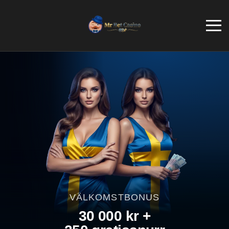
VÄLKOMSTBONUS
30 000 kr +