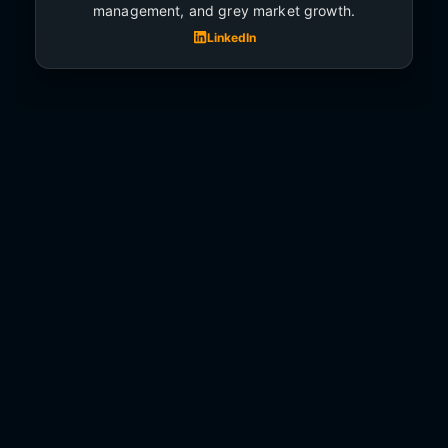
management, and grey market growth.
LinkedIn